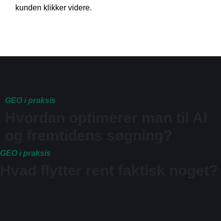
kunden klikker videre.
GEO i praksis
Hvordan optimerer man til AI
og fremtidens søgning?
GEO i praksis
Hvad flytter rent faktisk noget?