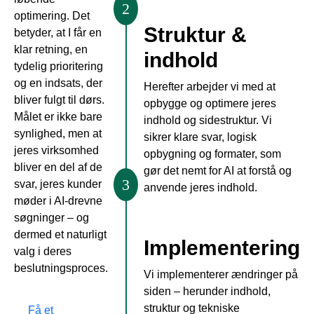
2
optimering. Det
Struktur &
betyder, at I får en
klar retning, en
indhold
tydelig prioritering
og en indsats, der
Herefter arbejder vi med at
bliver fulgt til dørs.
opbygge og optimere jeres
Målet er ikke bare
indhold og sidestruktur. Vi
synlighed, men at
sikrer klare svar, logisk
jeres virksomhed
opbygning og formater, som
bliver en del af de
gør det nemt for AI at forstå og
3
svar, jeres kunder
anvende jeres indhold.
møder i AI-drevne
søgninger – og
dermed et naturligt
Implementering
valg i deres
beslutningsproces.
Vi implementerer ændringer på
siden – herunder indhold,
struktur og tekniske
Få et