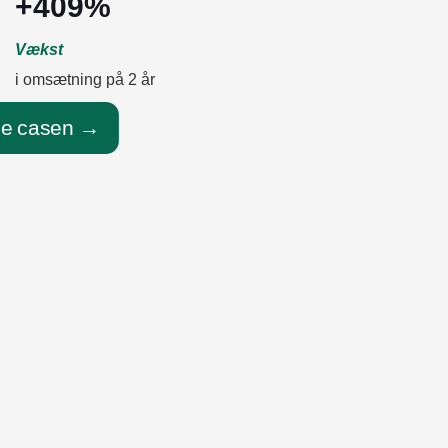
+409%
Vækst
i omsætning på 2 år
e casen →