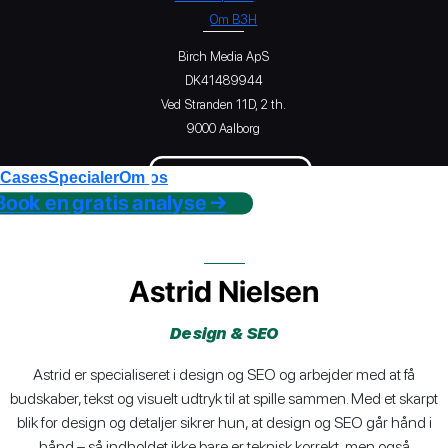
Om B3H
Birch Media ApS
DK41489944
Ved Stranden 11D, 2 th.
9000 Aalborg
Se cases →
Cases
Specialer
Om os
Book en gratis analyse →
Astrid Nielsen
Design & SEO
Astrid er specialiseret i design og SEO og arbejder med at få
budskaber, tekst og visuelt udtryk til at spille sammen. Med et skarpt
blik for design og detaljer sikrer hun, at design og SEO går hånd i
hånd – så indholdet ikke bare er teknisk korrekt, men også