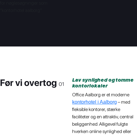
for nøglesøgninger som
“kontorhotel aalborg”
Før vi overtog
Lav synlighed og tomme
01
kontorlokaler
Office Aalborg er et moderne
– med
kontorhotel i Aalborg
fleksible kontorer, stærke
faciliteter og en attraktiv, central
beliggenhed. Alligevel fulgte
hverken online synlighed eller