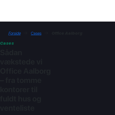
→
→
Forside
Cases
Office Aalborg
Cases
Sådan
vækstede vi
Office Aalborg
– fra tomme
kontorer til
fuldt hus og
venteliste