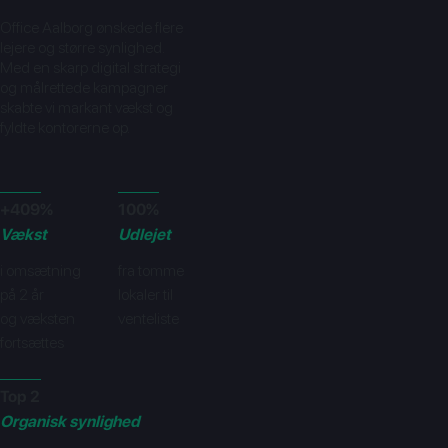
Office Aalborg ønskede flere
lejere og større synlighed.
Med en skarp digital strategi
og målrettede kampagner
skabte vi markant vækst og
fyldte kontorerne op.
+409%
100%
Vækst
Udlejet
i omsætning
fra tomme
på 2 år
lokaler til
og væksten
venteliste
fortsættes
Top 2
Organisk synlighed