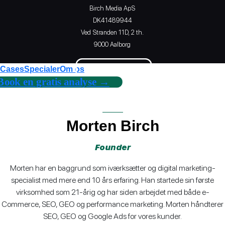
Birch Media ApS
DK41489944
Ved Stranden 11D, 2 th.
9000 Aalborg
Se cases →
Cases
Specialer
Om os
Book en gratis analyse →
Morten Birch
Founder
Morten har en baggrund som iværksætter og digital marketing-
specialist med mere end 10 års erfaring. Han startede sin første
virksomhed som 21-årig og har siden arbejdet med både e-
Commerce, SEO, GEO og performance marketing. Morten håndterer
SEO, GEO og Google Ads for vores kunder.