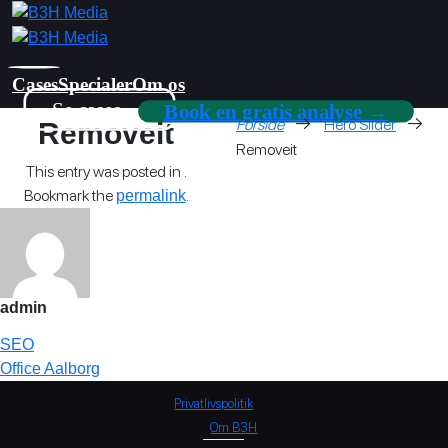
Skip
to
content
Cases
Specialer
Om os
Se cases →
Book en gratis analyse →
→
→
Forside
Hero Slider
Removeit
Removeit
This entry was posted in .
Bookmark the
.
permalink
admin
SEO
Office Aalborg
Privatlivspolitik
Om B3H