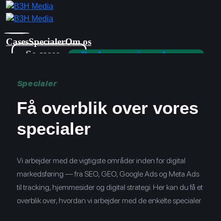
Skip
to
content
Cases
Specialer
Om os
Se cases →
Book en gratis analyse →
Specialer
Få overblik over vores
specialer
Vi arbejder med de vigtigste områder inden for digital
markedsføring — fra SEO, GEO, Google Ads og Meta Ads
til tracking, hjemmesider og digital strategi. Her kan du få et
overblik over, hvordan vi arbejder med de enkelte specialer.