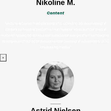
Nikoline M.
Content
Nikoline arbejder med planlægning, udvikling og eksekvering af
content på tværs af platforme. Hun hjælper vores kunder med at
skabe en tydelig og struktureret tilstedeværelse gennem kampagner,
strategisk indhold og professionel koordinering af influencers, UGC
creators og medier.
×
Astrid Nielsen