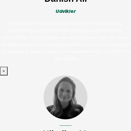
Udvikler
Danish har over 10 års erfaring inden for full-stack udvikling,
systemdesign og teknisk forretningsrådgivning. Han hjælper
virksomheder med at opbygge robuste digitale løsninger, der skaber
effektivitet og vækst. Hans ekspertise omfatter bl.a. AI, tracking-setups
og udvikling af skræddersyede hjemmeside løsninger via. WordPress
eller Shopify.
×