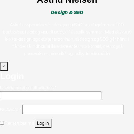
Design & SEO
Astrid er specialiseret i design og SEO og arbejder med at få
budskaber, tekst og visuelt udtryk til at spille sammen. Med et skarpt
blik for design og detaljer sikrer hun, at design og SEO går hånd i
hånd – så indholdet ikke bare er teknisk korrekt, men også
præsenteres på en flot og indbydende måde.
×
Login
Required
Username or email address
*
Required
Password
*
Remember me
Log in