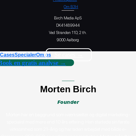
Om B3H
Birch Media ApS
DK41489944
Ved Stranden 11D, 2 th.
9000 Aalborg
Se cases →
Cases
Specialer
Om os
Book en gratis analyse →
Morten Birch
Founder
Morten har en baggrund som iværksætter og digital marketing-
specialist med mere end 10 års erfaring. Han startede sin første
virksomhed som 21-årig og har siden arbejdet med både e-