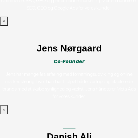
Commerce, SEO, GEO og performance marketing. Morten håndterer
SEO, GEO og Google Ads for vores kunder.
×
Jens Nørgaard
Co-Founder
Jens har mange års erfaring med forretningsudvikling og online
markedsføring, hvor han har hjulpet både startups og etablerede
brands med at skabe synlighed og vækst. Jens håndterer Meta Ads
for vores kunder.
×
Danish Ali